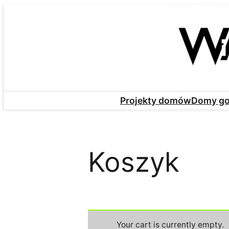
Przejdź
do
treści
Domy g
Projekty domów
Koszyk
Your cart is currently empty.