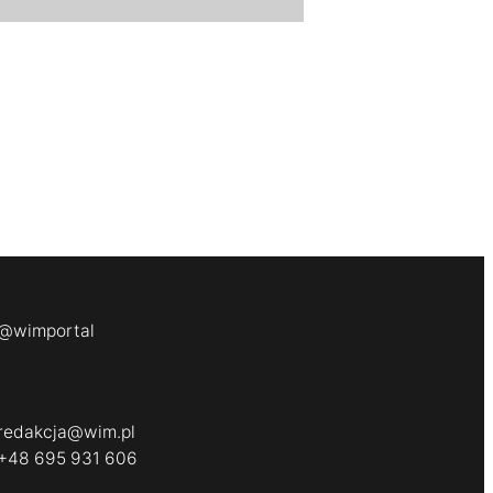
@wimportal
redakcja@wim.pl
+48 695 931 606