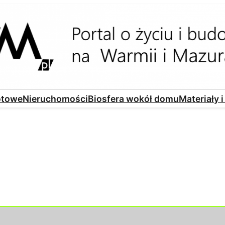
otowe
Nieruchomości
Biosfera wokół domu
Materiały 